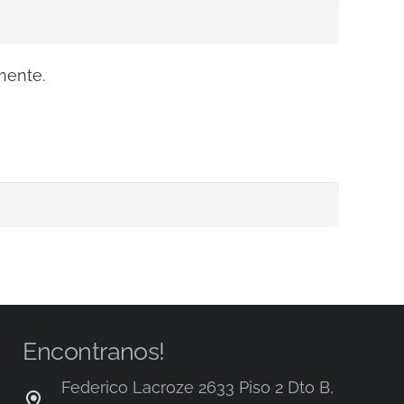
mente.
Encontranos!
Federico Lacroze 2633 Piso 2 Dto B,